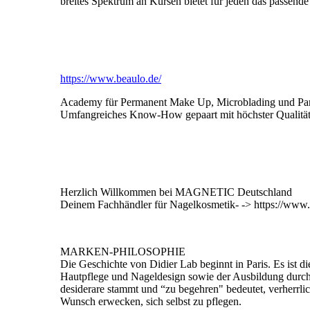
breites Spektrum an Kursen bietet für jeden das passende
https://www.beaulo.de/
Academy für Permanent Make Up, Microblading und Pa
Umfangreiches Know-How gepaart mit höchster Qualität u
Herzlich Willkommen bei MAGNETIC Deutschland
Deinem Fachhändler für Nagelkosmetik- -> https://www.
MARKEN-PHILOSOPHIE
Die Geschichte von Didier Lab beginnt in Paris. Es ist di
Hautpflege und Nageldesign sowie der Ausbildung durc
desiderare stammt und “zu begehren" bedeutet, verherrli
Wunsch erwecken, sich selbst zu pflegen.