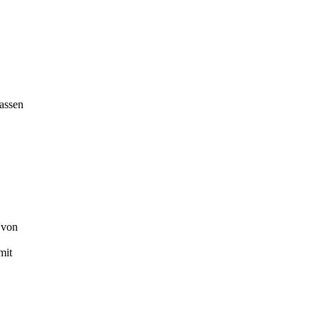
lassen
 von
mit