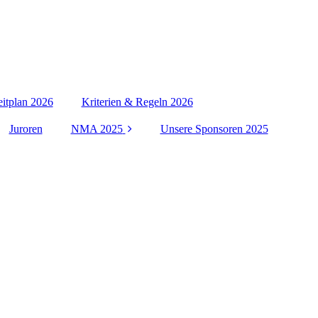
itplan 2026
Kriterien & Regeln 2026
Juroren
NMA 2025
Unsere Sponsoren 2025
Galerie 2025
EN
Ergebisse / Results
2025
PL