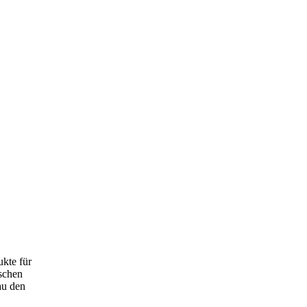
ukte für
schen
au den