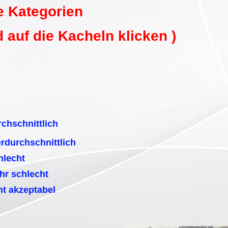
e Kategorien
auf die Kacheln klicken )
hnittlich
rchschnittlich
echt
hlecht
t akzeptabel