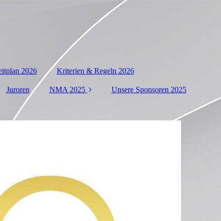
itplan 2026
Kriterien & Regeln 2026
Juroren
NMA 2025
Unsere Sponsoren 2025
Galerie 2025
EN
Ergebisse / Results
2025
PL