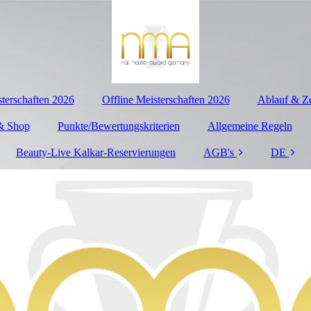
terschaften 2026
Offline Meisterschaften 2026
Ablauf & Ze
& Shop
Punkte/Bewertungskriterien
Allgemeine Regeln
Beauty-Live Kalkar-Reservierungen
AGB's
DE
Impressum
Datenschutzerklärung