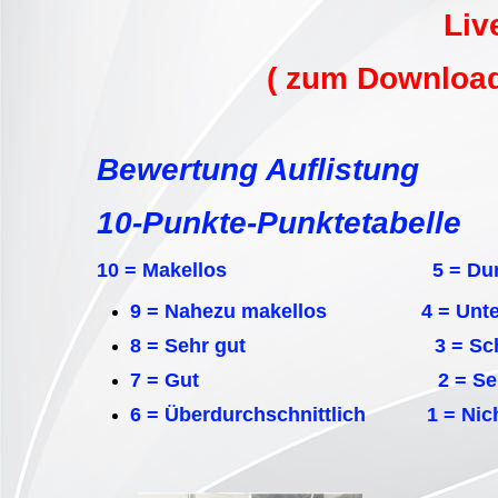
Liv
( zum Download 
Bewertung Auflistung
10-Punkte-Punktetabelle
10 = Makellos 5 = Durchsc
9 = Nahezu makellos 4 = Unterdu
8 = Sehr gut 3 = Schl
7 = Gut 2 = Sehr sc
6 = Überdurchschnittlich 1 = Nich